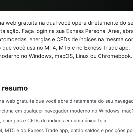
a web gratuita na qual você opera diretamente do s
lação. Faça login na sua Exness Personal Area, abr
riptomoedas, energias e CFDs de índices na mesma co
o que você usa no MT4, MT5 e no Exness Trade app.
 moderno no Windows, macOS, Linux ou Chromebook.
m resumo
ma web gratuita que você abre diretamente do seu navegad
nciona em qualquer navegador moderno no Windows, mac
, energias e CFDs de índices em uma única tela.
, MT5 e do Exness Trade app, então saldos e posições p