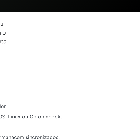
eu
a o
nta
or.
OS, Linux ou Chromebook.
ermanecem sincronizados.