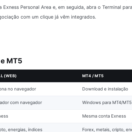
a Exness Personal Area e, em seguida, abra o Terminal para
egociação com um clique já vêm integrados.
 e MT5
L (WEB)
MT4 / MT5
ona no navegador
Download e instalação
ador com navegador
Windows para MT4/MT5;
ness
Mesma conta Exness
pto, energias, índices
Forex, metais, cripto, en