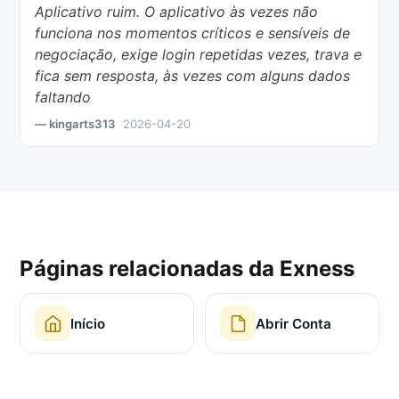
Aplicativo ruim. O aplicativo às vezes não
funciona nos momentos críticos e sensíveis de
negociação, exige login repetidas vezes, trava e
fica sem resposta, às vezes com alguns dados
faltando
— kingarts313
2026-04-20
Páginas relacionadas da Exness
Início
Abrir Conta