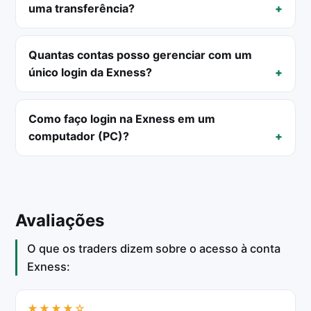
uma transferência?
Quantas contas posso gerenciar com um
único login da Exness?
Como faço login na Exness em um
computador (PC)?
Avaliações
O que os traders dizem sobre o acesso à conta
Exness:
★★★★☆